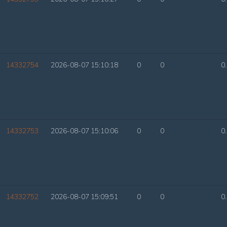
14332754
2026-08-07 15:10:18
0
0
0
14332753
2026-08-07 15:10:06
0
0
0
14332752
2026-08-07 15:09:51
0
0
0