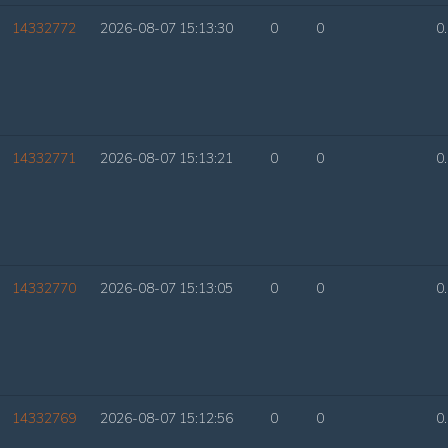
14332772
2026-08-07 15:13:30
0
0
0
14332771
2026-08-07 15:13:21
0
0
0
14332770
2026-08-07 15:13:05
0
0
0
14332769
2026-08-07 15:12:56
0
0
0