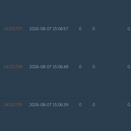
14332737
2026-08-07 15:06:57
0
0
0
14332736
2026-08-07 15:06:48
0
0
0
14332735
2026-08-07 15:06:39
0
0
0