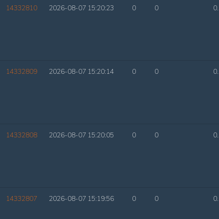
14332810
2026-08-07 15:20:23
0
0
0
14332809
2026-08-07 15:20:14
0
0
0
14332808
2026-08-07 15:20:05
0
0
0
14332807
2026-08-07 15:19:56
0
0
0