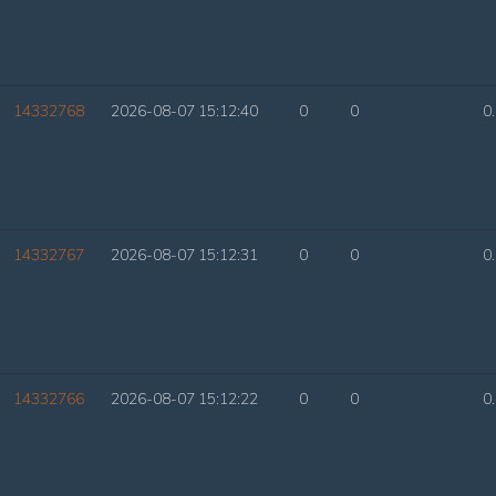
14332768
2026-08-07 15:12:40
0
0
0
14332767
2026-08-07 15:12:31
0
0
0
14332766
2026-08-07 15:12:22
0
0
0