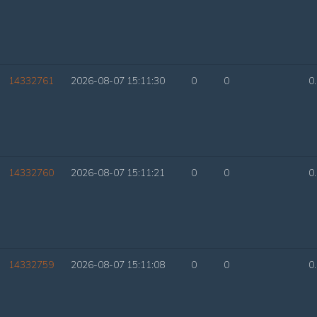
14332761
2026-08-07 15:11:30
0
0
0
14332760
2026-08-07 15:11:21
0
0
0
14332759
2026-08-07 15:11:08
0
0
0