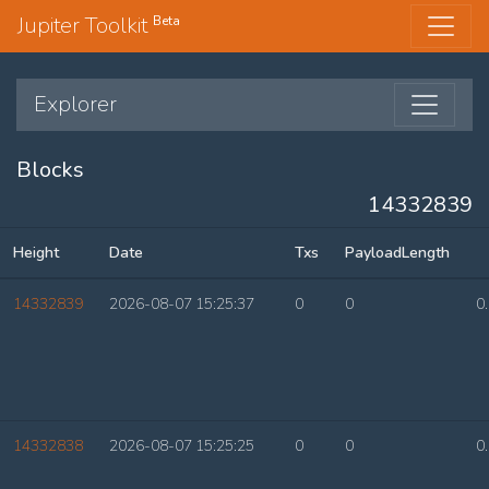
Jupiter Toolkit
Beta
Explorer
Blocks
14332839
Height
Date
Txs
PayloadLength
14332839
2026-08-07 15:25:37
0
0
0
14332838
2026-08-07 15:25:25
0
0
0