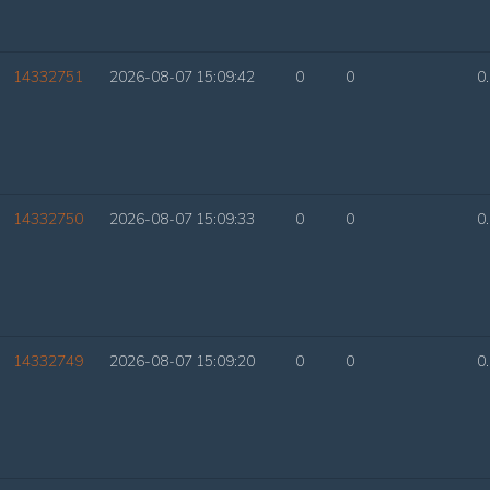
14332751
2026-08-07 15:09:42
0
0
0
14332750
2026-08-07 15:09:33
0
0
0
14332749
2026-08-07 15:09:20
0
0
0